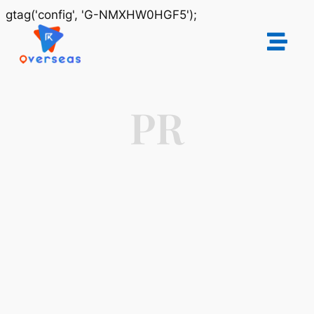
gtag('config', 'G-NMXHW0HGF5');
PR